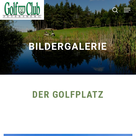
Skip
Men
search
to
main
content
BILDERGALERIE
DER GOLFPLATZ