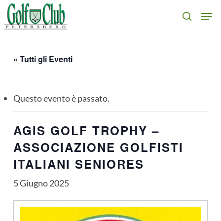
Skip
Men
search
to
main
content
« Tutti gli Eventi
Questo evento è passato.
AGIS GOLF TROPHY –
ASSOCIAZIONE GOLFISTI
ITALIANI SENIORES
5 Giugno 2025