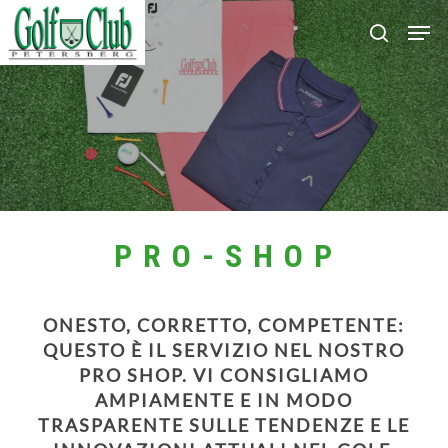
Skip
Men
search
to
main
content
P R O - S H O P
ONESTO, CORRETTO, COMPETENTE:
QUESTO È IL SERVIZIO NEL NOSTRO
PRO SHOP. VI CONSIGLIAMO
AMPIAMENTE E IN MODO
TRASPARENTE SULLE TENDENZE E LE