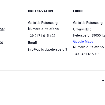
ORGANIZZATORE
LUOGO
Golfclub Petersberg
Golfclub Petersberg
2022
Numero di telefono
Unterwinkl 5
Petersberg
,
39050
It
+39 0471 615 122
Google Maps
00
Email
Numero di telefono
info@golfclubpetersberg.it
+39 0471 615 122