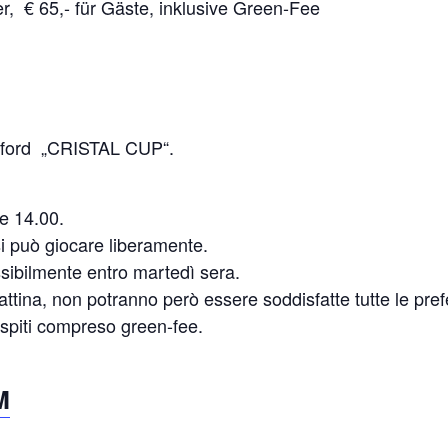
er, € 65,- für Gäste, inklusive Green-Fee
leford „CRISTAL CUP“.
re 14.00.
si può giocare liberamente.
ssibilmente entro martedì sera.
ttina, non potranno però essere soddisfatte tutte le pref
 ospiti compreso green-fee.
M