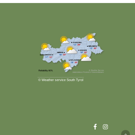
©
Weather service South Tyrol
facebook
instagram