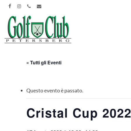
Skip
FACEBOOK
INSTAGRAM
PHONE
EMAIL
to
main
content
« Tutti gli Eventi
Questo evento è passato.
Cristal Cup 202