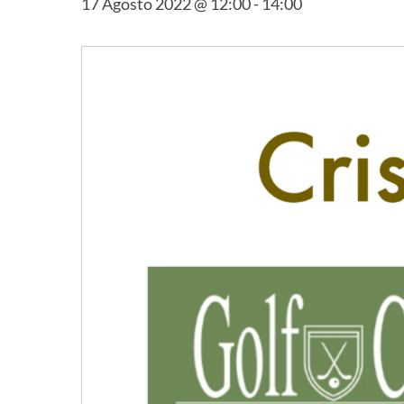
17 Agosto 2022 @ 12:00
-
14:00
Hit enter to search or ESC to close