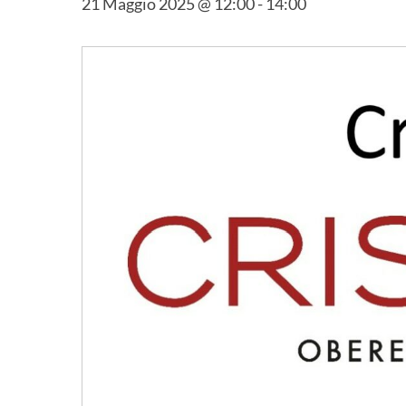
21 Maggio 2025 @ 12:00
-
14:00
Hit enter to search or ESC to close