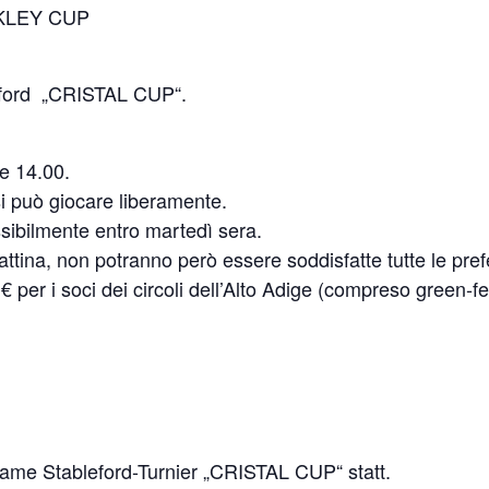
KLEY CUP
eford „CRISTAL CUP“.
re 14.00.
si può giocare liberamente.
ssibilmente entro martedì sera.
ttina, non potranno però essere soddisfatte tutte le pref
0 € per i soci dei circoli dell’Alto Adige (compreso green-
ame Stableford-Turnier „CRISTAL CUP“ statt.