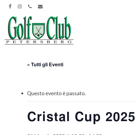
Skip
FACEBOOK
INSTAGRAM
PHONE
EMAIL
to
main
content
« Tutti gli Eventi
Questo evento è passato.
Cristal Cup 202