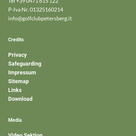
Tel
+39 0471 615 122
P-Iva Nr. 01325160214
info@golfclubpetersberg.it
Credits
Privacy
Safeguarding
Impressum
Sitemap
Links
Download
Media
Video Sektion