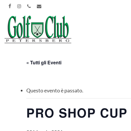
Skip
FACEBOOK
INSTAGRAM
PHONE
EMAIL
to
main
content
« Tutti gli Eventi
Questo evento è passato.
PRO SHOP CUP