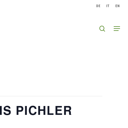
DE
IT
EN
search
Menu
IS PICHLER