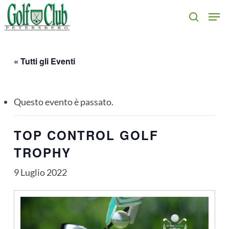
Skip
Men
search
to
main
content
« Tutti gli Eventi
Questo evento è passato.
TOP CONTROL GOLF
TROPHY
9 Luglio 2022