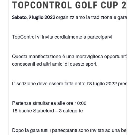
TOPCONTROL GOLF CUP 20
organizziamo la tradizionale gara
Sabato, 9 luglio 2022
To
TopControl vi invita cordialmente a parteciparvi
Questa manifestazione è una meravigliosa opportunità per
conoscenti ed altri amici di questo sport.
L’iscrizione deve essere fatta entro l’8 luglio 2022 presso
Partenza simultanea alle ore 10:00
18 buche Stabeford – 3 categorie
Dopo la gara tutti i partecpianti sono invitati ad una bella g