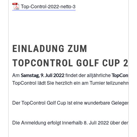
Top-Control-2022-netto-3
EINLADUNG ZUM
TOPCONTROL GOLF CUP 20
Am
findet der alljährliche
Samstag, 9. Juli 2022
TopContol G
TopControl lädt Sie herzlich ein am Turnier teilzunehmen.
Der TopControl Golf Cup ist eine wunderbare Gelegenhei
Die Anmeldung erfolgt innerhalb 8. Juli 2022 über den Go