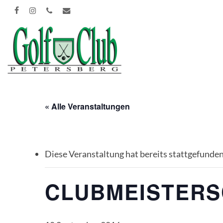
Skip
FACEBOOK
INSTAGRAM
PHONE
EMAIL
to
main
content
« Alle Veranstaltungen
Diese Veranstaltung hat bereits stattgefunden
CLUBMEISTERS