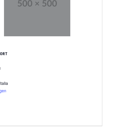
SORT
g
Italia
igen