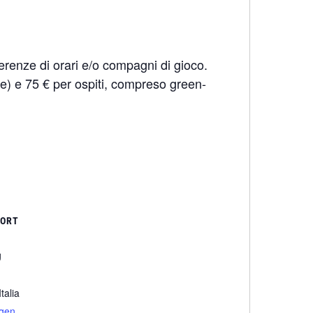
erenze di orari e/o compagni di gioco.
fee) e 75 € per ospiti, compreso green-
SORT
g
Italia
igen