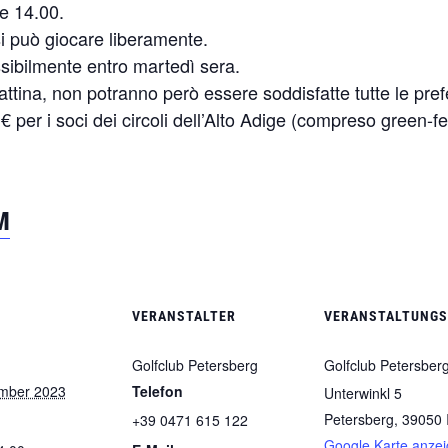
re 14.00.
si può giocare liberamente.
ssibilmente entro martedì sera.
ttina, non potranno però essere soddisfatte tutte le pref
5 € per i soci dei circoli dell’Alto Adige (compreso green-
M
VERANSTALTER
VERANSTALTUNG
Golfclub Petersberg
Golfclub Petersber
mber 2023
Telefon
Unterwinkl 5
Petersberg
,
39050
+39 0471 615 122
Google Karte anze