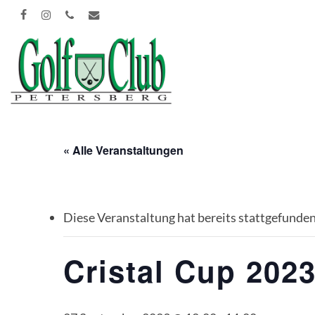
Skip
FACEBOOK
INSTAGRAM
PHONE
EMAIL
to
main
content
« Alle Veranstaltungen
Diese Veranstaltung hat bereits stattgefunden
Cristal Cup 202