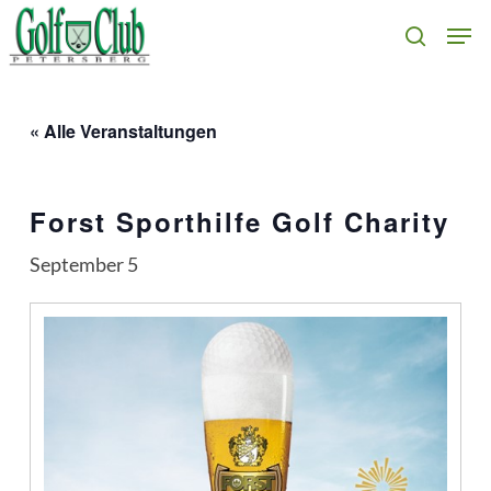
Skip
Men
search
to
main
content
« Alle Veranstaltungen
Forst Sporthilfe Golf Charity
September 5