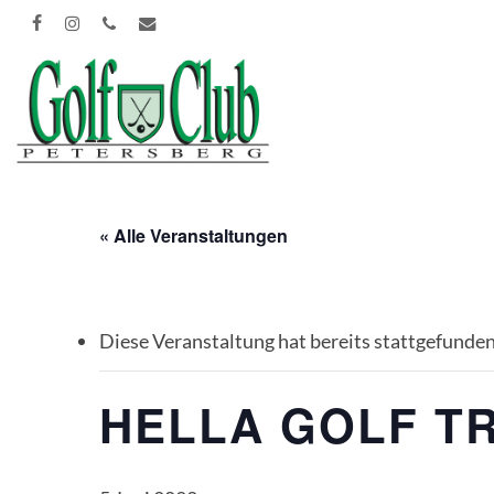
Skip
FACEBOOK
INSTAGRAM
PHONE
EMAIL
to
main
content
« Alle Veranstaltungen
Diese Veranstaltung hat bereits stattgefunden
HELLA GOLF T