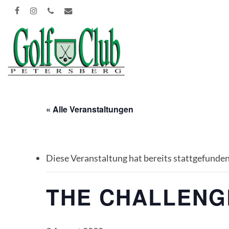
Skip
FACEBOOK
INSTAGRAM
PHONE
EMAIL
to
main
content
« Alle Veranstaltungen
Diese Veranstaltung hat bereits stattgefunden
THE CHALLENG