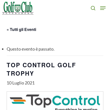
Skip
Men
search
to
main
content
« Tutti gli Eventi
Questo evento è passato.
TOP CONTROL GOLF
TROPHY
10 Luglio 2021