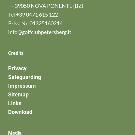
I – 39050 NOVA PONENTE (BZ)
Tel
+39 0471 615 122
P-Iva Nr. 01325160214
info@golfclubpetersberg.it
Credits
Privacy
Safeguarding
Impressum
Sitemap
Links
Download
Media