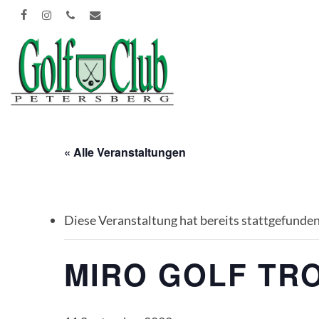
Skip
FACEBOOK
INSTAGRAM
PHONE
EMAIL
to
main
content
« Alle Veranstaltungen
Diese Veranstaltung hat bereits stattgefunden
MIRO GOLF TR