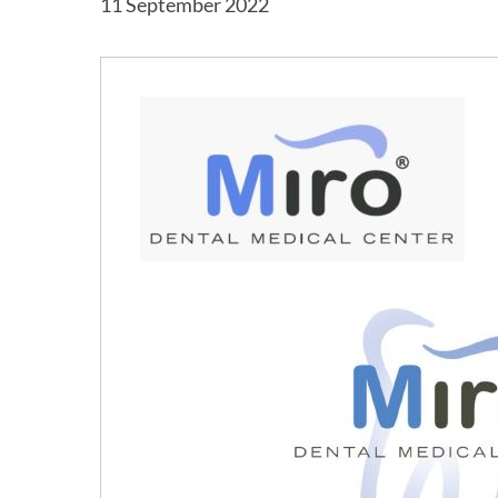
11 September 2022
Hit enter to search or ESC to close