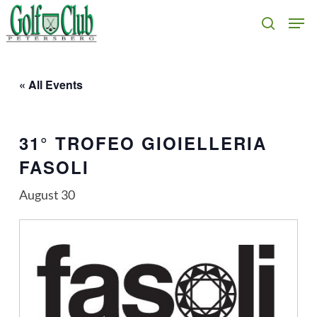
Skip
Men
search
to
main
content
« All Events
31° TROFEO GIOIELLERIA
FASOLI
August 30