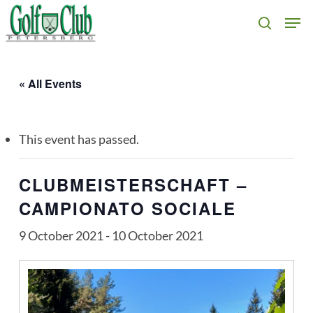
Skip
Men
search
to
main
content
« All Events
This event has passed.
CLUBMEISTERSCHAFT –
CAMPIONATO SOCIALE
9 October 2021
-
10 October 2021