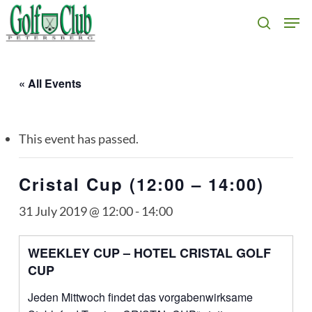
Skip
Men
search
to
main
content
« All Events
This event has passed.
Cristal Cup (12:00 – 14:00)
31 July 2019 @ 12:00
-
14:00
WEEKLEY CUP – HOTEL CRISTAL GOLF
CUP
Jeden Mittwoch findet das vorgabenwirksame