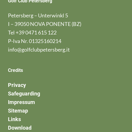
Golf Club Petersberg
Petersberg – Unterwinkl 5
I – 39050 NOVA PONENTE (BZ)
Tel
+39 0471 615 122
P-Iva Nr. 01325160214
info@golfclubpetersberg.it
Credits
Privacy
Safeguarding
Impressum
Sitemap
Links
Download