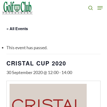
Skip
Men
search
to
main
content
« All Events
This event has passed.
CRISTAL CUP 2020
30 September 2020 @ 12:00
-
14:00