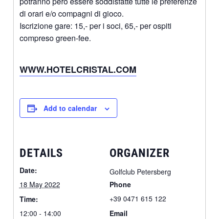
potranno però essere soddisfatte tutte le preferenze
di orari e/o compagni di gioco.
Iscrizione gare: 15,- per i soci, 65,- per ospiti
compreso green-fee.
WWW.HOTELCRISTAL.COM
Add to calendar
DETAILS
ORGANIZER
Date:
Golfclub Petersberg
18 May 2022
Phone
+39 0471 615 122
Time:
12:00 - 14:00
Email