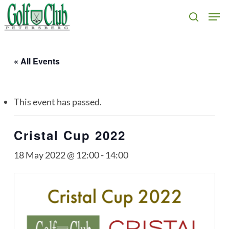
Skip
Men
search
to
main
content
« All Events
This event has passed.
Cristal Cup 2022
18 May 2022 @ 12:00
-
14:00