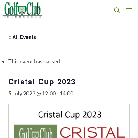
Skip
Men
search
to
main
content
« All Events
This event has passed.
Cristal Cup 2023
5 July 2023 @ 12:00
-
14:00