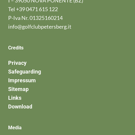
I – 39050 NOVA PONENTE (BZ)
Tel
+39 0471 615 122
P-Iva Nr. 01325160214
info@golfclubpetersberg.it
Credits
Privacy
Safeguarding
Impressum
Sitemap
Links
Download
Media