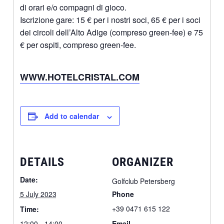
di orari e/o compagni di gioco.
Iscrizione gare: 15 € per i nostri soci, 65 € per i soci
dei circoli dell’Alto Adige (compreso green-fee) e 75
€ per ospiti, compreso green-fee.
WWW.HOTELCRISTAL.COM
Add to calendar
DETAILS
ORGANIZER
Date:
Golfclub Petersberg
5 July 2023
Phone
+39 0471 615 122
Time:
12:00 - 14:00
Email