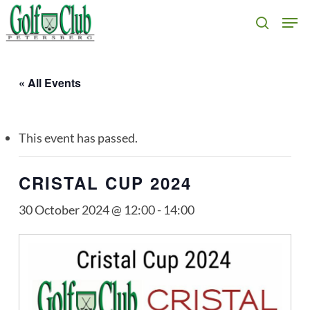
Skip
Men
search
to
main
content
« All Events
This event has passed.
CRISTAL CUP 2024
30 October 2024 @ 12:00
-
14:00