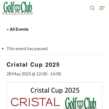
Skip
Men
search
to
main
content
« All Events
This event has passed.
Cristal Cup 2025
28 May 2025 @ 12:00
-
14:00