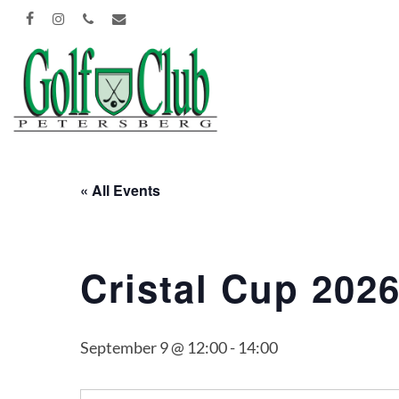
Skip
FACEBOOK
INSTAGRAM
PHONE
EMAIL
to
main
content
« All Events
Cristal Cup 202
September 9 @ 12:00
-
14:00