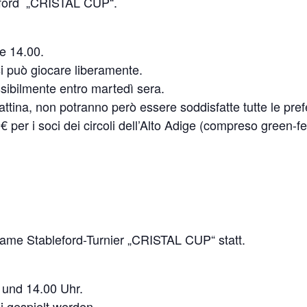
eford „CRISTAL CUP“.
re 14.00.
si può giocare liberamente.
ssibilmente entro martedì sera.
ttina, non potranno però essere soddisfatte tutte le pref
9 € per i soci dei circoli dell’Alto Adige (compreso green-
ame Stableford-Turnier „CRISTAL CUP“ statt.
 und 14.00 Uhr.
i gespielt werden.