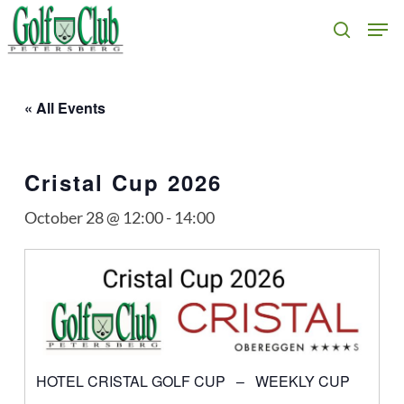
Skip
Men
search
to
main
content
« All Events
Cristal Cup 2026
October 28 @ 12:00
-
14:00
HOTEL CRISTAL GOLF CUP – WEEKLY CUP