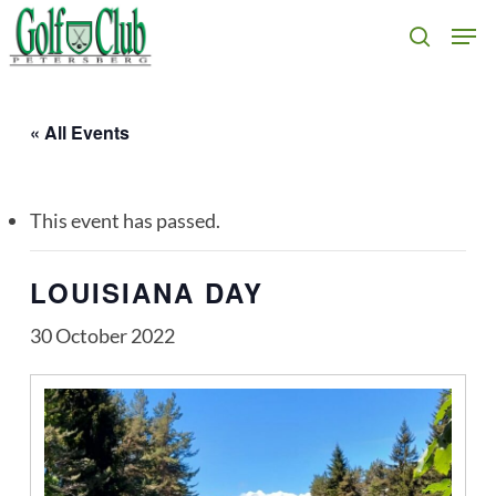
Skip
Men
search
to
main
content
« All Events
This event has passed.
LOUISIANA DAY
30 October 2022