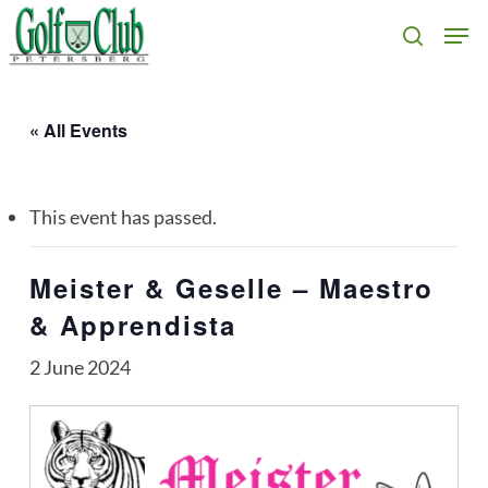
Skip
Men
search
to
main
content
« All Events
This event has passed.
Meister & Geselle – Maestro
& Apprendista
2 June 2024