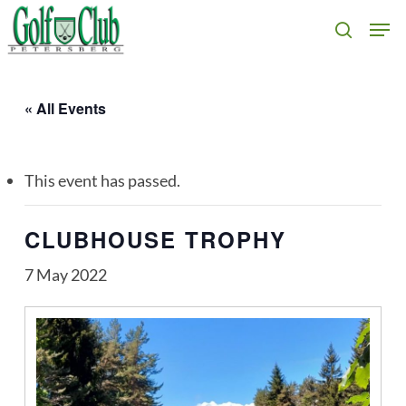
Skip
Men
search
to
main
content
« All Events
This event has passed.
CLUBHOUSE TROPHY
7 May 2022