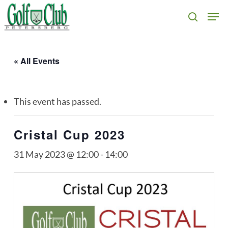
Skip
Men
search
to
main
content
« All Events
This event has passed.
Cristal Cup 2023
31 May 2023 @ 12:00
-
14:00