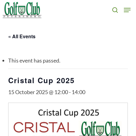
Skip
Men
search
to
main
content
« All Events
This event has passed.
Cristal Cup 2025
15 October 2025 @ 12:00
-
14:00